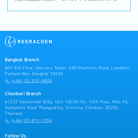
す。営業とCS部門のマネージャーを募集しておりま
す。・インボイスの確認、発行・ 国際輸送、輸入書類の
発行、申請作業・海外パートナー、関係者とのやり取
り・納期、スケジュール管理・トラブル対応・既存顧客
のフォロー営業・新規開拓営業（潜在顧客の特定とター
ゲット設定）・顧客と契約条件、価格、契約内容につい
ての協議・輸入要件の確認・顧客訪問時は社用車、ドラ
イバーの使用可能
Bangkok Branch
801 8th Floor, Mercury Tower, 540 Ploenchit Road, Lumphini,
Pathum Wan, Bangkok 10330
(+66) 02-253-9800
Chonburi Branch
4/222 Harbormall Bldg. Unit 10C04-05, 10th Floor, Moo 10,
Sukhumvit Road Thungsukhla, Sriracha, Chonburi 20230
Thailand
(+66) 03-811-1256
Follow Us