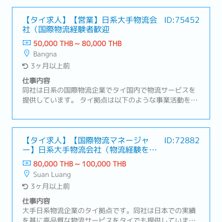
戦したい方には会社としてもキャリアパスを用意してい
ます。実際に現地採用で入社した社員がひとつの事業部
【タイ求人】【営業】日系大手物流会
ID:75452
社（国際物流経験者歓迎
を任され責任あるポジションに就いています。【業務内
容】・新規ビジネスとして新規のサプライヤー、商材の
50,000 THB ~ 80,000 THB
開拓・産業製造工場を中心に水処理薬品（機器含む）、
Bangna
試薬、新商品の提案営業（設備コーティング剤、圧力測
3ヶ月以上前
定フィルムなど多岐に渡ります）・新規開拓営業（取引
先の７割が既存取先となりますので、メインは既存の取
仕事内容
引先への営業となります）・日本から来たサプライヤー
同社は日系の国際物流企業でタイ国内で物流サービスを
との同行営業（1-2ヶ月に1回程度）・事業計画、営業報
提供しています。 タイ拠点は以下のような事業活動を行
告書などのレポート作成
っています。顧客の90%以上は日系企業です。 ・国際航
空および海上貨物輸送 ・倉庫保管サービス ・国際宅配便
サービス ・クロスボーダー物流 ・国際引越しサービス
【業務内容】・日系企業を中心とした新規顧客への国際
【タイ求人】【国際物流マネージャ
ID:72882
ー】日系大手物流会社（物流経験を活
物流サービス（海運・空輸・通関・倉庫）の営業活動・
かせる！福利厚生充実）
顧客ニーズのヒアリングと最適な物流ソリューションの
80,000 THB ~ 100,000 THB
提案・輸出入における見積作成・料金交渉・契約締結サ
Suan Luang
ポート・ 社内オペレーションチームや海外エージェント
3ヶ月以上前
との連携・上長への営業レポート提出・その他付随業務
仕事内容
大手日系物流企業のタイ拠点です。同社は日本での実績
を基に高品質な物流サービスをタイでも提供していま