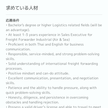
求めている人材
応募条件
• Bachelor's degree or higher Logistics related fields (will be
an advantage).
• At least 1-3 years experience in Sales Executive for
Freight Forwarder Industrial (Air & Sea)
• Proficient in both Thai and English for business
communication.
• Responsible, service-minded, and strong problem-solving
skills.
• Solid understanding of international freight forwarding
processes.
• Positive mindset and can-do attitude.
• Excellent communication, presentation, and negotiation
skills.
• Patience and the ability to handle pressure, along with
quick problem-solving skills.
• Honesty, diligence, and persistence in overcoming
obstacles and handling rejection.
• Possess a valid driver’s license and able to travel to meet