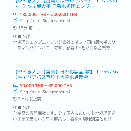
【タイ求人】【営業ゼネラルマネージ
ID:74531
ャー】タイ最大手 日系水処理エンジニ
アリング会社（好待遇、役職あり）
180,000 THB ~ 200,000 THB
King Kaew- Suvarnabhumi
18日 前
仕事内容
水処理のエンジニアリング会社ではタイ国内最大手のリ
ーディングカンパニーです。顧客の6割が日系企業です
が、ローカル、外資企業との取引もあり、安定した基盤
があります。【職務内容】・水処理設備の提案、販売
（既存7割、新規3割）・営業部署のマネジメント（約15
～20名）・水処理設備の補修、改善の提案やトラブル対
【タイ求人】【営業】日系化学品商社
ID:55736
（キャリアパス有り！大手水処理会社
応・お客様先への定期訪問、打ち合わせ・外訪時はご自
のグループ会社）
身で車を運転
60,000 THB ~ 85,000 THB
King Kaew- Suvarnabhumi
3ヶ月以上前
仕事内容
化学品の専門商社です。タイ国内においても水処理関連
の工業薬品をいち早く販売しお客様の現地調達化をサポ
ートしてきました。豊富な経験に基づいた供給サービス
を兼ね備える同社の営業ポジションで働きませんか？挑