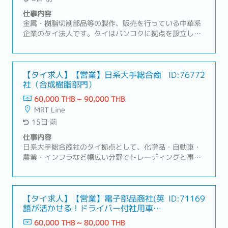
期、品質、価格に関する調整・情報の取りまとめおよび
社内展開③サプライア対応サポート・仕入先との納期調
仕事内容
整・見積取得および価格管理④顧客対応サポート・顧客
金属・樹脂切削部品等の製作、販売を行っている中華系
からの問い合わせ対応・納期回答、仕様確認・営業マネ
企業のタイ法人です。タイはバンコクに拠点を設立し、
ージャーの交渉サポート
タイ及びタイ周辺諸国での事業における販売・部品調達
拠点として機能しているBOI取得企業です。本ポジショ
ンでは、日本企業の顧客のニーズに合わせたサプライヤ
ーの開拓や、品質トラブル発生時に事象の把握＆関連部
【タイ求人】【営業】日系大手総合商
ID:76772
社（合成樹脂部門）
署への連携、一次処置・恒久的処置等の交渉を行ってい
ただきます。営業スタイルは主に既存顧客（日系の半導
60,000 THB ~ 90,000 THB
体製造装置メーカー）のフォロー営業を行っていただき
MRT Line
ます。【職務内容】① 既存顧客管理・主要顧客との関係
15日 前
構築および維持・価格改定、コストダウン要求への対応
方針策定・顧客要望に沿ったプロジェクト推進、期限管
仕事内容
理② サプライヤーマネジメント・仕入価格交渉およびコ
日系大手総合商社のタイ拠点として、化学品・自動車・
スト改善活動・品質／納期トラブル発生時の是正対応・
農業・インフラなど幅広い分野でトレーディングと事業
キャパシティ管理、安全在庫管理③ 収益管理・案件別の
投資を展開しています。特に自動車販売、農業支援事
粗利管理および分析・不採算案件の改善・見直し・コス
業、日系・ローカル企業向けの事業開発を通じ、タイを
ト変動（為替・物流等）の影響管理
ASEAN戦略の重要拠点と位置づけています。【職務内
容】・国内および海外サプライヤーおよび既存顧客との
【タイ求人】【営業】電子部品商社(英
ID:71169
語が活かせる！ドライバー付社用車で
折衝 ・日系自動車メーカー・自動車部品メーカーとの
営業)
交渉・物流手配・納品確認・その他業界の既存顧客ビジ
60,000 THB ~ 80,000 THB