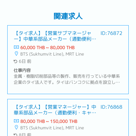
関連求人
【タイ求人】【営業サブマネージャ
ID:76872
ー】中華系部品メーカー（通勤便利・
キャリアパス豊富）
60,000 THB ~ 80,000 THB
BTS (Sukhumvit Line), MRT Line
6日 前
仕事内容
金属・樹脂切削部品等の製作、販売を行っている中華系
企業のタイ法人です。タイはバンコクに拠点を設立し、
タイ及びタイ周辺諸国での事業における販売・部品調達
拠点として機能しているBOI取得企業です。営業スタイ
ルは主に既存顧客（日系の半導体製造装置メーカー）の
フォロー営業を行っていただきます。【職務内容】メイ
【タイ求人】【営業マネージャー】中
ID:76868
華系部品メーカー（通勤便利・キャリ
ン商材: 半導体製造装置向けの加工部品①案件の実務管
アパス豊富）
理・受発注、納期、在庫の管理・案件ごとの進捗管理お
80,000 THB ~ 150,000 THB
よび課題抽出・トラブルの一次対応および社内エスカレ
BTS (Sukhumvit Line), MRT Line
ーション②海外拠点（日本、中国）との調整業務・納
8日 前