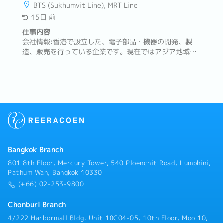
ネス（輸入、輸出、国内およびオフショア）対応・海外
BTS (Sukhumvit Line), MRT Line
サプライヤーとのやりとり (海外拠点とタイ現地ローカ
15日 前
ル顧客との英語での折衝、ミーティング・会食アレン
ジ）・担当顧客 15~20社 (タイ国内) ・出張頻度は月1回
仕事内容
（タイ国内） 2－3日程度 その他ASEAN諸国への出張
会社情報:香港で設立した、電子部品・機器の開発、製
が四半期に1度程伴います
造、販売を行っている企業です。現在ではアジア地域を
ベースに子会社7社を含め11拠点を展開しています。業
務内容：お客様のニーズに応じた電子部品を調達し販売
する業務を行って頂きます。お客様に代わり部品の納期
の調整、在庫の管理、品質管理を行って頂きます。顧客
訪問の頻度は週1回程度です。顧客訪問時は運転手付き
社用車がありますので運転免許は必要ありません。・既
存顧客との強固なビジネス関係を維持・既存顧客との新
規プロジェクトやビジネス機会を開拓・顧客からの問い
合わせに迅速に対応し、正確な見積もりを提供・顧客の
Bangkok Branch
要望を満たすために海外サプライヤーと交渉・社内チー
ムと連携し、売上目標の達成を目指す・潜在顧客に対し
801 8th Floor, Mercury Tower, 540 Ploenchit Road, Lumphini,
て電話営業を行い、商談の機会を設定・戦略的な購買判
Pathum Wan, Bangkok 10330
断を支援するため、世界的な市場動向や部品の供給状況
(+66) 02-253-9800
をモニタリング・営業報告書や売上予測を作成し、マネ
ジメントに提出
Chonburi Branch
4/222 Harbormall Bldg. Unit 10C04-05, 10th Floor, Moo 10,