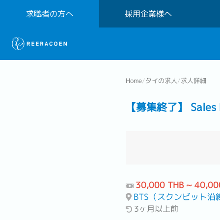
求職者の方へ
採用企業様へ
Home
/
タイの求人
/
求人詳細
【募集終了】 Sales Rep
30,000 THB ~ 40,00
BTS（スクンビット沿
3ヶ月以上前