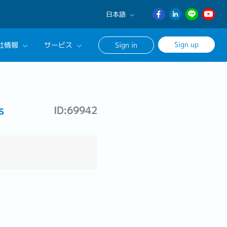
日本語
English
Sign up
社情報
サービス
Sign in
日本語
ภาษา
サルタントに相談する
ไทย
ンセリングサービス
簡体中文
s
ID:69942
ージ