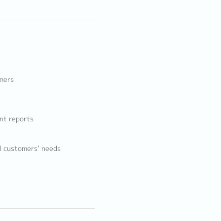
mers
nt reports
ll customers’ needs