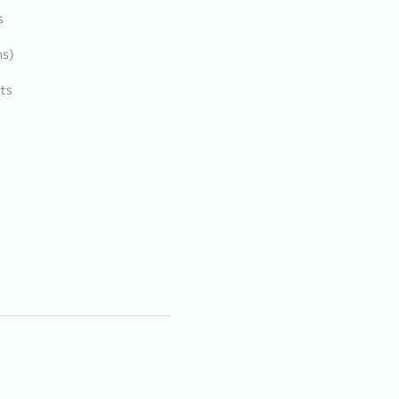
s
ns)
ts