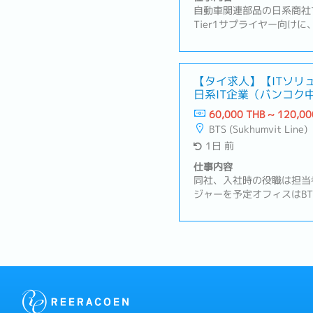
自動車関連部品の日系商社
Tier1サプライヤー向け
行い、グループ各拠点と連
す。タイ拠点は地域統括機
拠点との調整業務を行って
メーカーおよびTier1サ
【タイ求人】【ITソリ
日系IT企業（バンコク
オペレーション・品質関連
担当者との調整・サポート
60,000 THB ~ 120,00
格交渉・受注管理および日
BTS (Sukhumvit Line)
捗の管理・日本本社および
1日 前
との連携業務・インド、イ
ナム、日本などへの海外出
仕事内容
売上分析（⽉次・四半期・
同社、入社時の役職は担当
関連レポートの作成（本社
ジャーを予定オフィスはBTS
運営サポート
内容】・既存顧客のシステ
ビス導入提案・業務改善や
案・顧客の抱える問題やご
策を提案・顧客の目的を最
バランスを考えた提案・顧
地へ訪問（アユタヤ周辺、
コンなど）・訪問時はドラ