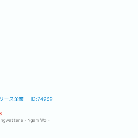
リース企業
ID:74939
）
B
t Phrao, Din Daeng/Vibhavadi/Don Muang, Sai Mai