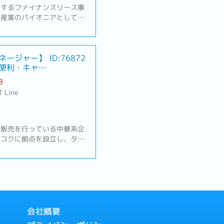
とするファイナンスリース事
ス産業のパイオニアとしてそ
果たしてきました。お客様の
ァイナンスサービスの拡大を
】・新規および既存顧客への
訪問）・日系企業向けの営
ネージャー】
ID:76872
便利・キャリ
ズのヒアリングおよび最適な
書の作成および価格・契約条
B
き（書類回収、社内連携、納
T Line
の関係構築および継続的なフ
び関連書類の作成・社内関係
目標（KPI）の達成・顧客
題発生時の迅速な対応
、販売を行っている中華系企
ンコクに拠点を設立し、タイ
おける販売・部品調達拠点と
業です。営業スタイルは主に
装置メーカー）のフォロー営
務内容】メイン商材: 半導
案件の実務管理・受発注、納
進捗管理および課題抽出・ト
エスカレーション②海外拠点
会社概要
・納期、品質、価格に関する