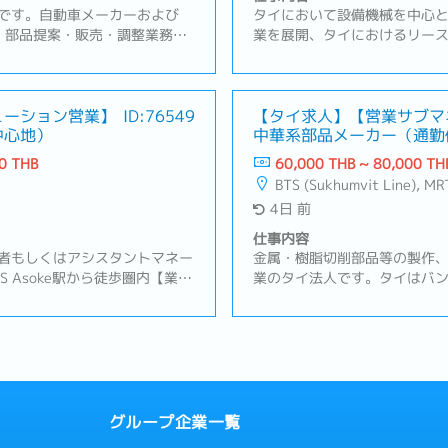
です。自動車メーカーおよび
タイにおいて設備機械を中心
に、部品提案・販売・調整業務を
業を展開、タイにおけるリー
携したビジネスを展開していま
の普及・発展に重要な役割を
能も担い、営業活動および各国
利便性向上のために、各種フ
います。【業務内容】・自動車
図っております。【業務内容
プライヤー向け窓口対応（営業・
ューション営業】
ID:76549
アプローチ（電話・メール・
【タイ求人】【営業サブマ
中心地）
中華系部品メーカー（通勤
）・グループ各拠点および営業
業・サポート業務・顧客ニー
アパス豊富）
業務・製品提案、見積作成、価
サービス・商品の提案・見積
0 THB
60,000 THB ~ 80,000 TH
々のオーダー状況・生産準備進
件の交渉・受注後の各種手続
BTS (Sukhumvit Line), MR
ベトナム工場などグループ会社
品までの進行管理）・顧客と
4日 前
ンドネシア、マレーシア、ベト
ォローアップ・与信申請およ
張対応・営業予算の管理および
部署と顧客間の調整業務・売上
仕事内容
年次）・マーケティング・営業
満足度の維持・向上および問
者もしくはアシスタントマネー
金属・樹脂切削部品等の製作
向け）・アジア地域ビジネスの
 Asoke駅から徒歩圏内【業務
業のタイ法人です。タイはバ
ムサポートや新規顧客へのサー
及びタイ周辺諸国での事業に
システム化改善のパッケージ提
して機能しているBOI取得企
要望をヒアリング、最適な解決
既存顧客（日系の半導体製造
大化するため、コスト・運用の
業を行っていただきます。【職
客の多くは製造業のため工業団
体製造装置向けの加工部品①
サムットプラカーン、アマタナ
期、在庫の管理・案件ごとの
イバー付き社用車を利用
ラブルの一次対応および社内
グループ企業一覧
（日本、中国）との調整業務