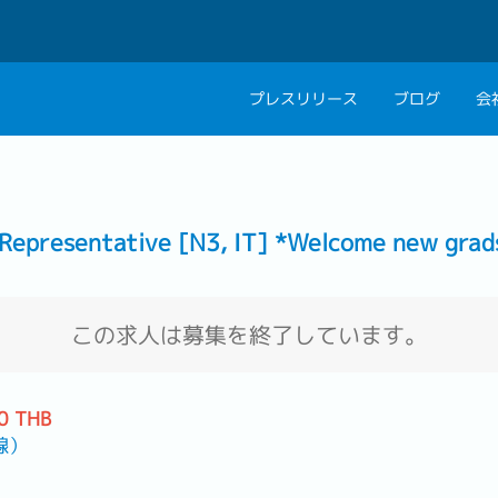
プレスリリース
ブログ
会
会社概要
キャリアコン
私たちの考え方
キャリアカウ
resentative [N3, IT] *Welcome new grad
グループ代表メッセ
採用情報
この求人は募集を終了しています。
0 THB
線）