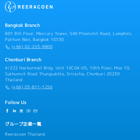
ただきます。営業スタイルは主に既存顧客（日系の半導
体製造装置メーカー）のフォロー営業を行っていただき
ます。【職務内容】① 既存顧客管理・主要顧客との関係
構築および維持・価格改定、コストダウン要求への対応
Bangkok Branch
方針策定・顧客要望に沿ったプロジェクト推進、期限管
理② サプライヤーマネジメント・仕入価格交渉およびコ
801 8th Floor, Mercury Tower, 540 Ploenchit Road, Lumphini,
スト改善活動・品質／納期トラブル発生時の是正対応・
Pathum Wan, Bangkok 10330
キャパシティ管理、安全在庫管理③ 収益管理・案件別の
(+66) 02-253-9800
粗利管理および分析・不採算案件の改善・見直し・コス
ト変動（為替・物流等）の影響管理
Chonburi Branch
4/222 Harbormall Bldg. Unit 10C04-05, 10th Floor, Moo 10,
Sukhumvit Road Thungsukhla, Sriracha, Chonburi 20230
Thailand
(+66) 03-811-1256
Follow Us
グループ企業一覧
Reeracoen Thailand