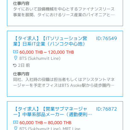
仕事内容
タイにおいて設備機械を中心とするファイナンスリース
事業を展開、タイにおけるリース産業のパイオニアとし
てその普及・発展に重要な役割を果たしてきました。お
客様の利便性向上のために、各種ファイナンスサービス
の拡大を図っております。【業務内容】・新規および既
存顧客へのアプローチ（電話・メール・訪問）・日系企
【タイ求人】【ITソリューション営
ID:76549
業】日系IT企業（バンコク中心地）
業向けの営業・サポート業務・顧客ニーズのヒアリング
および最適なサービス・商品の提案・見積書の作成およ
60,000 THB ~ 120,000 THB
び価格・契約条件の交渉・受注後の各種手続き（書類回
BTS (Sukhumvit Line)
収、社内連携、納品までの進行管理）・顧客との関係構
2日 前
築および継続的なフォローアップ・与信申請および関連
書類の作成・社内関係部署と顧客間の調整業務・売上目
仕事内容
標（KPI）の達成・顧客満足度の維持・向上および問題発
同社、入社時の役職は担当者もしくはアシスタントマネ
生時の迅速な対応
ージャーを予定オフィスはBTS Asoke駅から徒歩圏内
【業務内容】・既存顧客のシステムサポートや新規顧客
へのサービス導入提案・業務改善やシステム化改善のパ
ッケージ提案・顧客の抱える問題やご要望をヒアリン
グ、最適な解決策を提案・顧客の目的を最大化するた
【タイ求人】【営業サブマネージャ
ID:76872
ー】中華系部品メーカー（通勤便利・
め、コスト・運用のバランスを考えた提案・顧客の多く
キャリアパス豊富）
は製造業のため工業団地へ訪問（アユタヤ周辺、サムッ
60,000 THB ~ 80,000 THB
トプラカーン、アマタナコンなど）・訪問時はドライバ
BTS (Sukhumvit Line), MRT Line