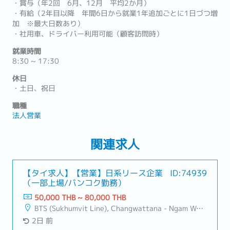
・賞与（年2回 6月、12月 平均2か月）
・有給（2年目以降 年間6日から就業1年追加ごとに1日づつ増
加 ※最大日数あり）
・社用車、ドライバー利用可能（顧客訪問時）
就業時間
8:30 ~ 17:30
休日
・土日、祝日
職種
法人営業
関連求人
【タイ求人】【営業】日系リース企業
ID:74939
（一部上場/バンコク勤務）
50,000 THB ~ 80,000 THB
BTS (Sukhumvit Line), Changwattana - Ngam Wong Wan, Lat Phrao, Din Daeng/Vibhavadi/Don Muang, Sai Mai
2日 前