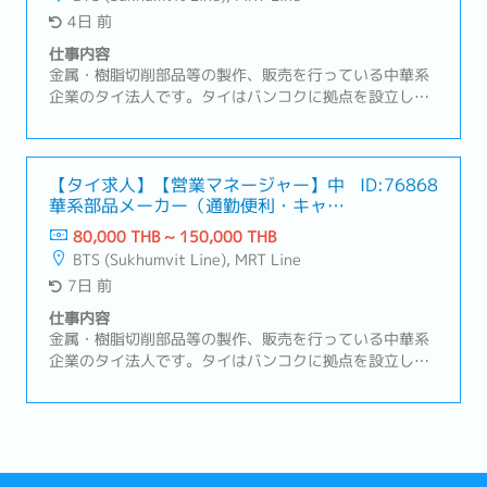
ー付き社用車を利用
4日 前
仕事内容
金属・樹脂切削部品等の製作、販売を行っている中華系
企業のタイ法人です。タイはバンコクに拠点を設立し、
タイ及びタイ周辺諸国での事業における販売・部品調達
拠点として機能しているBOI取得企業です。営業スタイ
ルは主に既存顧客（日系の半導体製造装置メーカー）の
フォロー営業を行っていただきます。【職務内容】メイ
【タイ求人】【営業マネージャー】中
ID:76868
華系部品メーカー（通勤便利・キャリ
ン商材: 半導体製造装置向けの加工部品①案件の実務管
アパス豊富）
理・受発注、納期、在庫の管理・案件ごとの進捗管理お
80,000 THB ~ 150,000 THB
よび課題抽出・トラブルの一次対応および社内エスカレ
BTS (Sukhumvit Line), MRT Line
ーション②海外拠点（日本、中国）との調整業務・納
7日 前
期、品質、価格に関する調整・情報の取りまとめおよび
社内展開③サプライア対応サポート・仕入先との納期調
仕事内容
整・見積取得および価格管理④顧客対応サポート・顧客
金属・樹脂切削部品等の製作、販売を行っている中華系
からの問い合わせ対応・納期回答、仕様確認・営業マネ
企業のタイ法人です。タイはバンコクに拠点を設立し、
ージャーの交渉サポート
タイ及びタイ周辺諸国での事業における販売・部品調達
拠点として機能しているBOI取得企業です。本ポジショ
ンでは、日本企業の顧客のニーズに合わせたサプライヤ
ーの開拓や、品質トラブル発生時に事象の把握＆関連部
署への連携、一次処置・恒久的処置等の交渉を行ってい