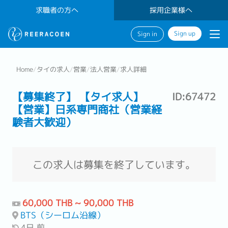
求職者の方へ
採用企業様へ
Sign up
Sign in
Home
/
タイの求人
/
営業
/
法人営業
/
求人詳細
【募集終了】 【タイ求人】
ID:67472
【営業】日系専門商社（営業経
験者大歓迎）
この求人は募集を終了しています。
60,000 THB ~ 90,000 THB
BTS（シーロム沿線）
4日 前