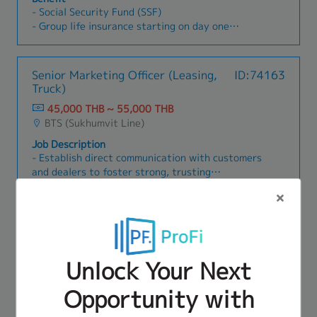
up- Document verification- Reporting and
upgrades related to financial modules-
เอกสารที่เกี่ยวข้องสำหรับพนักงานชาวญี่ปุ่น รวมถึงผู้
- Social Security Fund (SSF)
[In Japan]
administrative support- Other assignments as
Communicate with Japanese and overseas
ฝึกงานชาวญี่ปุ่น- จัดทำประกาศบริษัท หนังสือ
- Group life insurance starting on day one
When being assigned to work in Japan, all
instructed by department supervisors.
stakeholders in English (and Japanese if
ราชการ และเอกสารภายในองค์กร- ปรับปรุงและ
- Provident Fund (after probation: 3-7%)
benefits and allowances will be determined
applicable)- Task as needed
อัปเดตคู่มือพนักงาน (Company Handbook) รวมถึง
- Medical expenses
through discussion.
ระเบียบข้อบังคับของบริษัท- บริหารจัดการสัญญาต่าง
- Dental expense (3,000 THB / year)
Senior Marketing Officer (Leasing,
ID:74163
ๆ ของบริษัท เช่น สัญญาเช่า การต่ออายุสัญญา และ
- Health check (after probation)
Truck)
เอกสารสัญญาที่เกี่ยวข้อง- ติดต่อและดำเนินการ
- Bonus: twice per year (December and
45,000 THB ~ 55,000 THB
เอกสารที่เกี่ยวข้องกับหน่วยงานราชการ- สนับสนุนผู้
February) based on yearly performance &
BTS (Sukhumvit Line)
บริหารในการค้นคว้าและจัดเตรียมข้อมูลเกี่ยวกับ
performance evaluation (MBO)
กฎหมายแรงงาน กฎหมายอื่น ๆ และข้อมูลที่เกี่ยวข้อง
- 10 Annual Leave credits
Job Description
ตามที่ได้รับมอบหมาย- วางแผนและดำเนินกิจกรรม
- Flexible work hours (8:30–17:00, 9:30–18:00)
- Establish direct communication with customers
ของบริษัท เช่น งานเลี้ยงปีใหม่ การฝึกอบรม และ
and dealers to foster strong, trusting
กิจกรรมภายในองค์กร- ดูแลการจัดการอุปกรณ์
relationships.- Assess customer
Benefit
สำนักงาน วัสดุสิ้นเปลือง และสิ่งอำนวยความสะดวก
creditworthiness by analyzing financial
- Social security fund (SSF)
ภายในบริษัท (Equipment, Supplies & Facility
documents and evaluating their reliability.-
- Group life insurance starting on day one
Management)- สนับสนุนงานด้านการวางแผนธุรกิจ
Proactively identify and acquire new customers
- Provident Fund (after probation: 3-7%)
เช่น การจัดทำและปรับปรุงระเบียบปฏิบัติ
while developing innovative business
- Medical Expenses
(Regulations), คู่มือการทำงาน (Manuals) และการ
opportunities.- Monitor and manage overdue
Unlock Your Next
- Dental Expense (3,000THB / year)
พัฒนาโครงสร้างพื้นฐานด้าน IT- ปฏิบัติงานอื่น ๆ ตาม
IT Manager
ID:76268
accounts, ensuring timely follow-ups for
- Health check (after probation)
ที่ได้รับมอบหมายจาก General Manager.
effective resolution.- Other assignments
80,000 THB ~ 80,000 THB
Opportunity with
- Bonus: 2 times per year, Dec and Feb based on
instructed by Department supervisors.
BTS (Sukhumvit Line)
yearly performance & performance evaluation