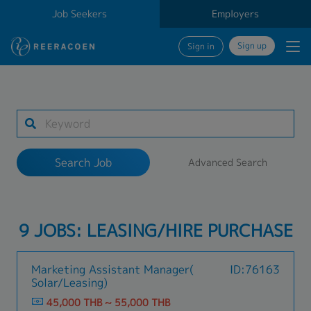
Job Seekers
Employers
Sign up
Sign in
Search Job
1 selected
Search Job
Advanced Search
Work Location
9 JOBS: LEASING/HIRE PURCHASE
Search
Marketing Assistant Manager(
ID:76163
Solar/Leasing)
45,000 THB ~ 55,000 THB