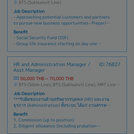
BTS (Sukhumvit Line)
Job Description
- Approaching potential customers and partners
to pursue new business opportunities- Preparing
and presenting business proposals for solar
Benefit
projects to customers- Conducting analyses for
- Social Security Fund (SSF)
proposals, such as site surveys, load analysis,
- Group life insurance starting on day one
and cash flow calculations- Obtaining and
- Provident Fund (after probation: 3-7%)
managing all necessary permits and licenses-
- Medical expenses coverage
Managing timelines for development
- Dental expense (3,000 THB / year)
HR and Administration Manager /
ID:76827
procedures- Researching market conditions,
- Health check (after probation)
Asst.Manager
regulations, and new business opportunities to
- Bonus: twice per year, in December and
expand the renewable energy business-
50,000 THB ~ 70,000 THB
February, based on yearly performance and
Handling both technical consulting and client-
BTS (Silom Line), BTS (Sukhumvit Line), MRT Line, Rama III, Ratchadapisek - Phetchaburi, Phaya Thai, Ratchathewi, Pathum Wan, Huai Khwang, Dusit, Phra Nakhon, Pom Prap Sattru Phai, Samphanthawong
performance evaluation (MBO)
facing sales
- 10 annual leave credits
Job Description
- Flexible work hours (8:30-17:00 or 9:30-
***รับผิดชอบงานด้านทรัพยากรบุคคล (HR) และงาน
18:00)
ธุรการ (Administration) ทั้งระบบ ได้แก่ งานสรรหา
และว่าจ้าง (Recruitment), การฝึกอบรม (Training),
Benefit
งานแรงงานสัมพันธ์ (Employee Relations), ค่า
1. Commission (up to position)
ตอบแทนและสวัสดิการ (Compensation & Benefits)
2. Diligent allowance (including probation
รวมถึงงานธุรการทั่วไป***- ดำเนินการสรรหาและคัด
period)