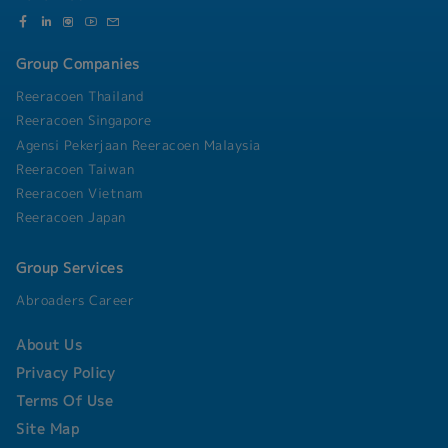
- Privilege from partner
- Private use company car
- Driver support
- Activities (Party, Sport days, CSR, Outing)
Group Companies
Reeracoen Thailand
Reeracoen Singapore
Agensi Pekerjaan Reeracoen Malaysia
Reeracoen Taiwan
Reeracoen Vietnam
Reeracoen Japan
Group Services
Abroaders Career
About Us
Privacy Policy
Terms Of Use
Site Map