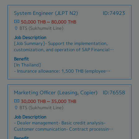
เลือกบุคลากร พร้อมค้นหาและพัฒนาช่องทางการ
4. Health insurance for employee & family (After
สรรหาพนักงานใหม่- บริหารจัดการระบบบันทึกเวลา
past probation)
System Engineer (JLPT N2)
ID:74923
เข้างาน การลงเวลาทำงาน การขาด ลา มาสาย และ
5. Benefit welfare for employee & family i.g.
ระบบเงินเดือน (Payroll)- จัดทำและตรวจสอบเงิน
50,000 THB ~ 80,000 THB
marriage , birth child , death etc... (After past
เดือนพนักงานผ่านโปรแกรม Payroll- จัดทำและยื่น
BTS (Sukhumvit Line)
probation)
แบบภาษีเงินได้หัก ณ ที่จ่าย (ภ.ง.ด.1) ประจำเดือน
6. Provident fund (After past probation)
Job Description
และ ภ.ง.ด.1ก ประจำปี ให้แก่กรมสรรพากร- จัดทำ
7. Social security fund
[Job Summary]- Support the implementation,
และยื่นรายงานประกันสังคมประจำเดือน รวมถึงแบบ
8. Bonus and up salary every year
customization, and operation of SAP Financial
กท.20ก ประจำปี และเอกสารอื่น ๆ ที่เกี่ยวข้องกับ
9. Uniform
modules (e.g. FI/F1)- Analyze client business
สำนักงานประกันสังคม- จัดทำรายงานกองทุนสำรอง
Benefit
10. Company trip , company party
processes and translate accounting and financial
เลี้ยงชีพ (Provident Fund) ประจำเดือน- ตรวจสอบ
[In Thailand]
11. Company reward (Gold medal for staff who
requirements into system specifications-
และติดตามข้อมูลการลงเวลาทำงาน การลางาน และ
- Insurance allowance: 1,500 THB (employee
work for every 5 years not over 20 years)
Participate in requirements definition, system
บันทึกเวลาของพนักงาน- ดูแลและบริหารสวัสดิการ
joins personally)
12. Loan for employee (After past work 1 year)
design, configuration, and testing for SAP
พนักงาน ค่าตอบแทน รวมถึงดำเนินงานด้าน
- Transportation: Actual cost reimbursed (fixed
financial systems- Provide user support and
ทรัพยากรบุคคลให้เป็นไปตามกฎหมายแรงงานและ
× 20 days/month)
Marketing Officer (Leasing, Copier)
ID:76558
troubleshooting related to financial modules
ระเบียบบริษัท- ดูแลประกันภัยรถยนต์ของบริษัท- ดูแล
- Business trip allowance
after system go-live- Collaborate with
ประกันสุขภาพของพนักงาน เช่น การต่ออายุ
30,000 THB ~ 35,000 THB
- Bonus: Twice a year (total 1 month)
consultants, developers, and project members
กรมธรรม์ การเคลม และประสานงานกับบริษัท
BTS (Sukhumvit Line)
- Salary raise: Once a year (3%)
to ensure smooth system integration- Prepare
ประกัน- ประสานงานและจัดการตรวจสุขภาพประจำ
- Health check-up support: Up to 4,000 THB
Job Description
and maintain system documentation, manuals,
ปีของพนักงานร่วมกับโรงพยาบาล- ประสานงานกับ
- Language training support available
- Dealer management- Basic credit analysis-
and operation guides- Conduct user training and
มูลนิธิส่งเสริมการจ้างงานคนพิการตามข้อกำหนด
- Company trip:
Customer communication- Contract processing-
provide explanations on SAP financial functions-
ของกฎหมาย- ดำเนินการด้านวีซ่า ใบอนุญาตทำงาน
- Business leave: 3 days per year
Customer visit and collection- Customer follow-
Support data migration, validation, and system
(Work Permit) ภ.ง.ด.91 การรายงานตัว 90 วัน และ
Benefit