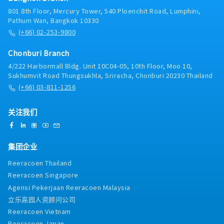
801 8th Floor, Mercury Tower, 540 Ploenchit Road, Lumphini,
Pathum Wan, Bangkok 10330
(+66) 02-253-9800
Chonburi Branch
4/222 Harbormall Bldg. Unit 10C04-05, 10th Floor, Moo 10,
Sukhumvit Road Thungsukhla, Sriracha, Chonburi 20230 Thailand
(+66) 03-811-1256
关注我们
集团企业
Reeracoen Thailand
Reeracoen Singapore
Agensi Pekerjaan Reeracoen Malaysia
立乐高园人资顾问公司
Reeracoen Vietnam
Reeracoen Japan