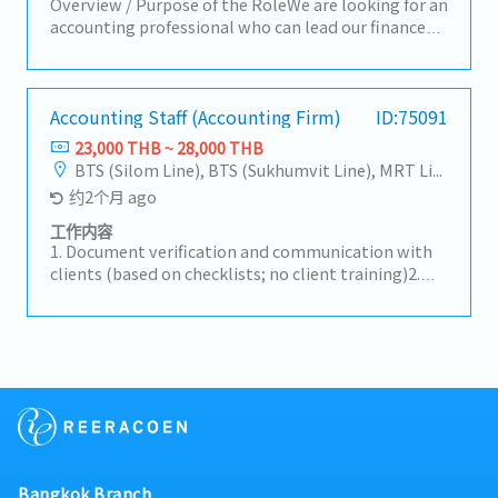
including GL, AP, AR, Inventory, OPEX/CAPEX,
Overview / Purpose of the RoleWe are looking for an
CIP,Depreciated.- Liaise closely with HQ Finance
accounting professional who can lead our finance
accounting on FX contract, forecasting, J-SOX and
function while effectively managing external
auditing matters.- Manage and control to ensure
accounting firms. This role is not about outsourcing
compliance with taxes law and taxes filling
responsibility, but about understanding accounting
including VAT, PT.40, PP.30, PP.36,PND.54 and
and tax principles and leveraging external partners
Accounting Staff (Accounting Firm)
ID:75091
corporate taxes.- Coordinate with external auditor,
appropriately.Rather than industry-specific
23,000 THB ~ 28,000 THB
banks and government authorities.- Maintain task
expertise, we value candidates with strong
BTS (Silom Line), BTS (Sukhumvit Line), MRT Line, Rama III, Ratchadapisek - Phetchaburi
in responsible to meet the deadline of monthly
fundamental knowledge in accounting and tax who
约2个月 ago
closing (within 3 business days).- Lead and develop
can operate independently and take ownership of
a team of 5 accountants, fostering a high-
financial processes.Key Responsibilities- Lead and
工作内容
performance culture.- Others as assigned by leader
manage standalone financial closing (monthly,
1. Document verification and communication with
and/or superior.
quarterly, annual)- Oversee consolidated financial
clients (based on checklists; no client training)2.
closing including subsidiaries- Communicate and
Tax calculations and preparation of tax-related
coordinate with the Japan HQ (including direct
documents3. Accounting data entry4. Month-
interaction with a Japan-based CPA)- Analyze
end/account closing processes5. Understanding and
financial results and prepare management reports-
explaining accounting-related matters6. Other
Manage tax filings in collaboration with external
tasks assigned by manager
accounting firms- Drive improvements and
standardization of accounting and tax processes-
Ensure proper use and control of external
accounting firms (not dependency)- Handle other
accounting and finance-related tasks as needed
Bangkok Branch