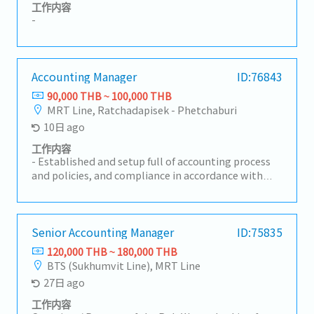
工作内容
-
Accounting Manager
ID:76843
90,000 THB ~ 100,000 THB
MRT Line, Ratchadapisek - Phetchaburi
10日 ago
工作内容
- Established and setup full of accounting process
and policies, and compliance in accordance with
Thairegulations.- Handle full cycle accounting
operation ensure accurate monthly, quarterly, and
annually closing processes,consolidation package
transparency and timely reporting and statutory
Senior Accounting Manager
ID:75835
submissions.- Prepare Financial statements
120,000 THB ~ 180,000 THB
compliant with TFRS-NPAE, Local GAAP, IFRS
BTS (Sukhumvit Line), MRT Line
Monetary/Non-monetary, DeferredTax, IFRS 16
27日 ago
Lease ROU and Transfer pricing (TP Local file).-
Verify ensure accuracy of accounting transactions
工作内容