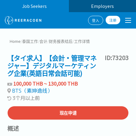
Job Seekers
Employers
注册
登入
Home
/
泰国工作
/
会计
/
财务报表结后
/
工作详情
【タイ求人】【会計・管理マネ
ID:73203
ジャー】デジタルマーケティン
グ企業(英語日常会話可能)
100,000 THB ~ 130,000 THB
BTS（素坤逸线）
3个月以上前
现在申请
概述