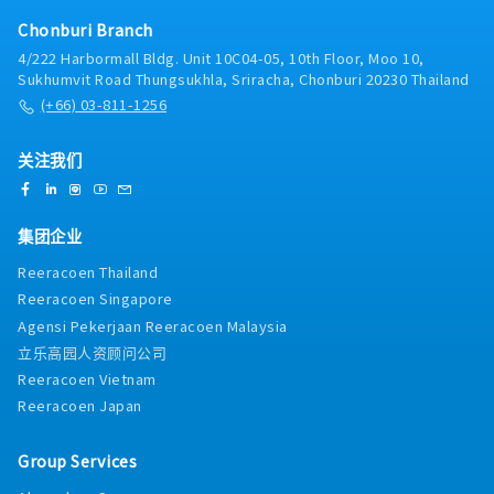
Chonburi Branch
4/222 Harbormall Bldg. Unit 10C04-05, 10th Floor, Moo 10,
Sukhumvit Road Thungsukhla, Sriracha, Chonburi 20230 Thailand
(+66) 03-811-1256
关注我们
集团企业
Reeracoen Thailand
Reeracoen Singapore
Agensi Pekerjaan Reeracoen Malaysia
立乐高园人资顾问公司
Reeracoen Vietnam
Reeracoen Japan
Group Services