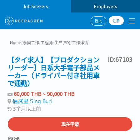
Job Seekers
Employers
注册
登入
Home
/
泰国工作
/
工程师
/
生产(PD)
/
工作详情
【タイ求人】【プロダクション
ID:67103
リーダー】日系大手電子部品メ
ーカー（ドライバー付き社用車
で通勤）
60,000 THB ~ 90,000 THB
信武里 Sing Buri
3个月以上前
现在申请
概述