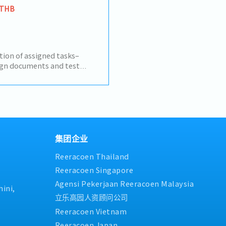
 THB
on of assigned tasks–
sign documents and test
us tests– Communicate and
s with the Japan
 to supervisors and other
-------------------------------
xamples of projects that our
ped for clients (Japanese
aaS development.<Client
集团企业
les management system for
Reeracoen Thailand
rerDevelopment language:
aScript (React)Development
Reeracoen Singapore
 structure: 12
Agensi Pekerjaan Reeracoen Malaysia
ng (work shift) management
ini,
 and logistics
立乐高园人资顾问公司
e: Javascript (Angular.js,
Reeracoen Vietnam
)Development environment:
Reeracoen Japan