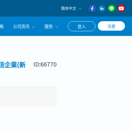
簡体中文
English
格
公司资讯
服务
注册
登入
日本語
ภาษา
公司简介
联系猎头顾问
ไทย
经营理念
职涯咨询服务
簡体中文
信企業(新
ID:66770
集团CEO致辞
Work With Us