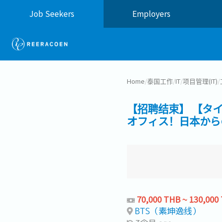
Job Seekers
Employers
Home
/
泰国工作
/
IT
/
项目管理(IT)
/
【招聘结束】 【タ
オフィス！日本から
70,000 THB ~ 130,000
BTS（素坤逸线）