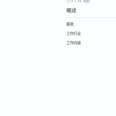
3个月 ago
概述
薪资
工作行业
工作内容