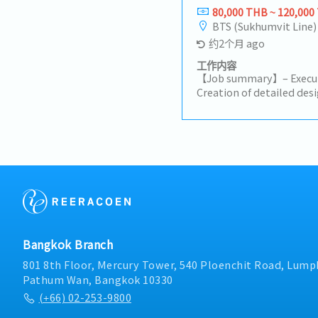
80,000 THB ~ 120,000
BTS (Sukhumvit Line)
约2个月 ago
工作内容
【Job summary】– Executi
Creation of detailed de
cases– Coding and vario
collaboration on project
headquarters– Reporting
relevant parties-----------
-------**Here are some e
Japanese base has develo
companies) and group S
project development>Sa
a major tent manufactu
Java (Spring Boot), Jav
Bangkok Branch
environment: DockerTeam
peoplePersonnel planni
801 8th Floor, Mercury Tower, 540 Ploenchit Road, Lumph
system for a major retail
Pathum Wan, Bangkok 10330
fieldDevelopment languag
(+66) 02-253-9800
Vue.js), Python (Django