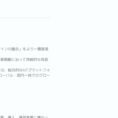
ザインの融合」をより一層推進
の事業戦略に沿って持続的な成長
は、総合的なIoTプラットフォ
グローバル・国内一体でのグロー
提案、導入、運用業務に携わっ