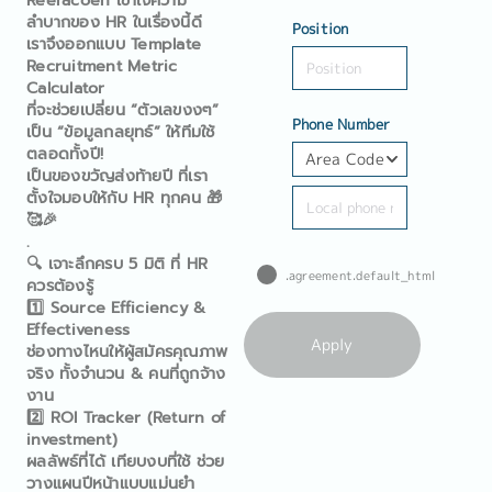
Reeracoen เข้าใจความ
ลำบากของ HR ในเรื่องนี้ดี
Position
เราจึงออกแบบ Template
Recruitment Metric
Calculator
ที่จะช่วยเปลี่ยน “ตัวเลขงงๆ”
Phone Number
เป็น “ข้อมูลกลยุทธ์” ให้ทีมใช้
ตลอดทั้งปี!
Area Code
เป็นของขวัญส่งท้ายปี ที่เรา
ตั้งใจมอบให้กับ HR ทุกคน 🎁
🥰🎉
.
🔍 เจาะลึกครบ 5 มิติ ที่ HR
.agreement.default_html
ควรต้องรู้
1️⃣ Source Efficiency &
Effectiveness
ช่องทางไหนให้ผู้สมัครคุณภาพ
จริง ทั้งจำนวน & คนที่ถูกจ้าง
งาน
2️⃣ ROI Tracker (Return of
investment)
ผลลัพธ์ที่ได้ เทียบงบที่ใช้ ช่วย
วางแผนปีหน้าแบบแม่นยำ